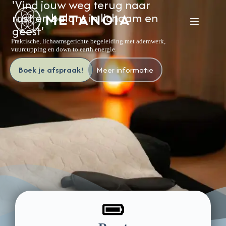
'Vind jouw weg terug naar
rust en balans in lichaam en
geest'
Praktische, lichaamsgerichte begeleiding met ademwerk,
vuurcupping en down to earth energie.
Boek je afspraak!
Meer informatie