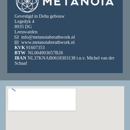
Gevestigd in Delta gebouw
Legedyk 4
8935 DG
Leeuwarden
info@metanoiabreathwork.nl
www.metanoiabreathwork.nl
KVK
91607353
BTW
NL004903657B26
IBA
N
NL37KNAB0618303138 t.n.v. Michel van der
Schaaf